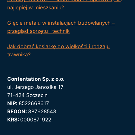
najlepiej w mieszkaniu?
Gięcie metalu w instalacjach budowlanych –
przegląd sprzętu i technik
Jak dobrać kosiarkę do wielkości i rodzaju
trawnika?
Contentation Sp. z o.o.
ul. Jerzego Janosika 17
71-424 Szczecin
NIP:
8522668617
REGON:
387628543
KRS:
0000871922