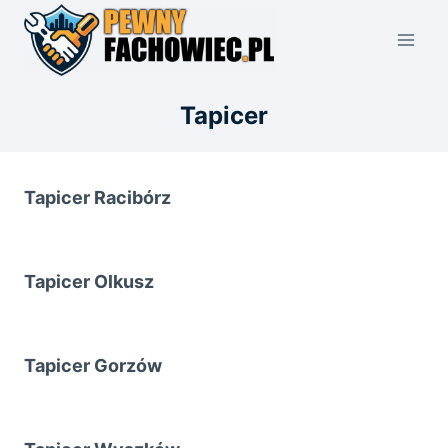
Przejdź
do
treści
Tapicer
Tapicer Racibórz
Tapicer Olkusz
Tapicer Gorzów