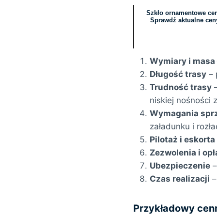
Szkło ornamentowe cen
Sprawdź aktualne ceny
Wymiary i masa
Długość trasy
– 
Trudność trasy
–
niskiej nośności 
Wymagania spr
załadunku i rozł
Pilotaż i eskorta
Zezwolenia i opł
Ubezpieczenie
–
Czas realizacji
–
Przykładowy cen