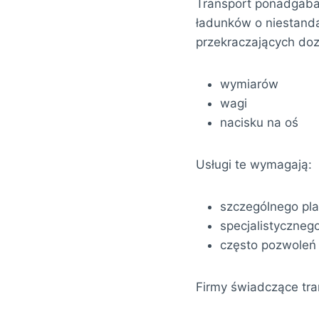
Transport ponadgabar
ładunków o niestand
przekraczających do
wymiarów
wagi
nacisku na oś
Usługi te wymagają:
szczególnego pl
specjalistyczneg
często pozwoleń
Firmy świadczące tr