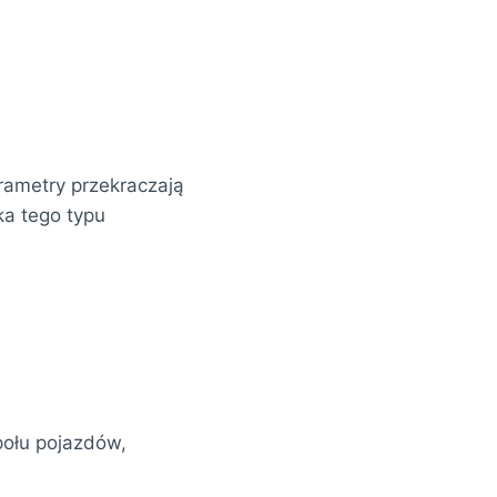
rametry przekraczają
ka tego typu
połu pojazdów,