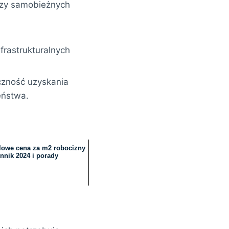
czy samobieżnych
rastrukturalnych
czność uzyskania
eństwa.
lowe cena za m2 robocizny
ennik 2024 i porady