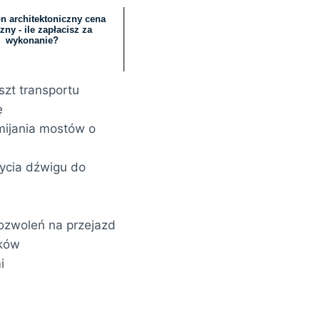
n architektoniczny cena
zny - ile zapłacisz za
wykonanie?
szt transportu
ę
omijania mostów o
życia dźwigu do
ozwoleń na przejazd
nków
i