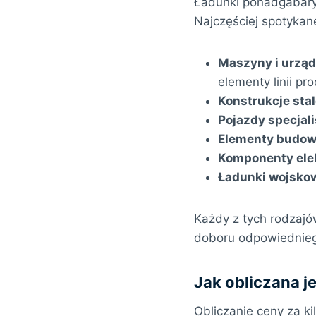
Ładunki ponadgabaryt
Najczęściej spotykane
Maszyny i urzą
elementy linii pr
Konstrukcje sta
Pojazdy specjal
Elementy budow
Komponenty ele
Ładunki wojsko
Każdy z tych rodzaj
doboru odpowiednieg
Jak obliczana 
Obliczanie ceny za k