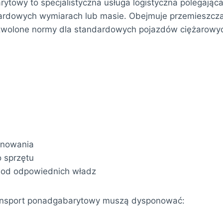
ytowy to specjalistyczna usługa logistyczna polegając
ardowych wymiarach lub masie. Obejmuje przemieszcz
zwolone normy dla standardowych pojazdów ciężarowyc
anowania
o sprzętu
 od odpowiednich władz
ansport ponadgabarytowy muszą dysponować: