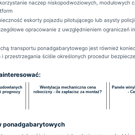
korzystanie naczep niskopodwoziowych, modułowych 
atform
ieczność eskorty pojazdu pilotującego lub asysty policji
czegółowe opracowanie z uwzględnieniem ograniczeń inf
echą transportu ponadgabarytowego jest również konie
 i przestrzegania ściśle określonych procedur bezpiecz
zainteresować:
budowlanych
Wentylacja mechaniczna cena
Panele winy
 i prognozy
robocizny - ile zapłacisz za montaż?
- C
w ponadgabarytowych