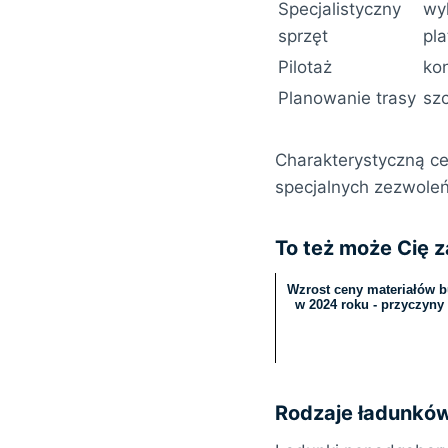
Specjalistyczny
wy
sprzęt
pl
Pilotaż
kon
Planowanie trasy
sz
Charakterystyczną c
specjalnych zezwoleń
To też może Cię 
Wzrost ceny materiałów 
w 2024 roku - przyczyny
Rodzaje ładunkó