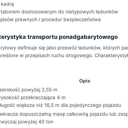
 kadrą
m taborem dostosowanym do nietypowych ładunków
episów prawnych i procedur bezpieczeństwa
akterystyka transportu ponadgabarytowego
ytowy definiuje się jako przewóz ładunków, których pa
kreślone w przepisach ruchu drogowego. Charakterysty
Opis
szerokość powyżej 2,55 m
wysokość przekraczająca 4 m
długość większa niż 16,5 m dla pojedynczego pojazdu
zekracza dopuszczalną masę całkowitą pojazdu lub zes
zwyczaj powyżej 40 ton