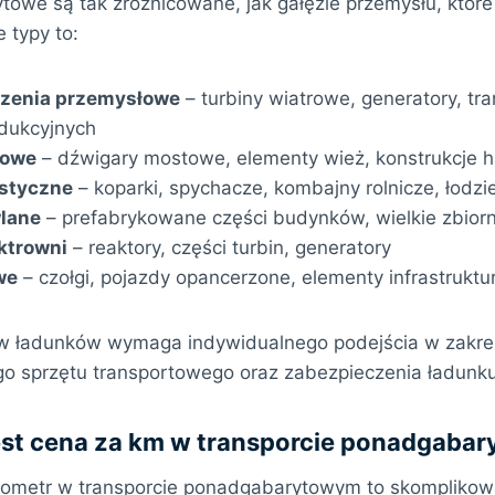
owe są tak zróżnicowane, jak gałęzie przemysłu, które 
 typy to:
dzenia przemysłowe
– turbiny wiatrowe, generatory, tr
odukcyjnych
lowe
– dźwigary mostowe, elementy wież, konstrukcje 
istyczne
– koparki, spychacze, kombajny rolnicze, łodzi
lane
– prefabrykowane części budynków, wielkie zbiorni
ktrowni
– reaktory, części turbin, generatory
we
– czołgi, pojazdy opancerzone, elementy infrastruktur
ów ładunków wymaga indywidualnego podejścia w zakres
o sprzętu transportowego oraz zabezpieczenia ładunku
jest cena za km w transporcie ponadgaba
ilometr w transporcie ponadgabarytowym to skompliko