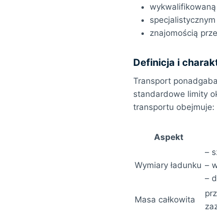
wykwalifikowaną
specjalistyczny
znajomością prz
Definicja i char
Transport ponadgabar
standardowe limity o
transportu obejmuje:
Aspekt
– 
Wymiary ładunku
– 
– 
pr
Masa całkowita
za