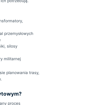
ich potrzebują.
ansformatory,
hal przemysłowych
e
ki, silosy
y militarnej
ie planowania trasy,
.
rytowym?
wany proces