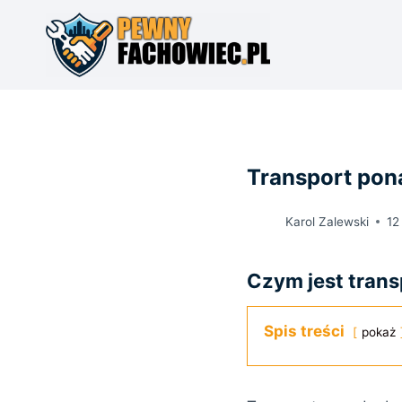
Przejdź
do
treści
Transport pon
Karol Zalewski
12
Czym jest tran
Spis treści
pokaż