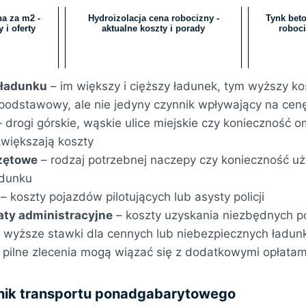
a za m2 -
Hydroizolacja cena robocizny -
Tynk beto
 i oferty
aktualne koszty i porady
roboci
 ładunku
– im większy i cięższy ładunek, tym wyższy ko
podstawowy, ale nie jedyny czynnik wpływający na cen
 drogi górskie, wąskie ulice miejskie czy konieczność 
zwiększają koszty
zętowe
– rodzaj potrzebnej naczepy czy konieczność u
adunku
– koszty pojazdów pilotujących lub asysty policji
aty administracyjne
– koszty uzyskania niezbędnych p
 wyższe stawki dla cennych lub niebezpiecznych ładu
 pilne zlecenia mogą wiązać się z dodatkowymi opłatam
nik transportu ponadgabarytowego