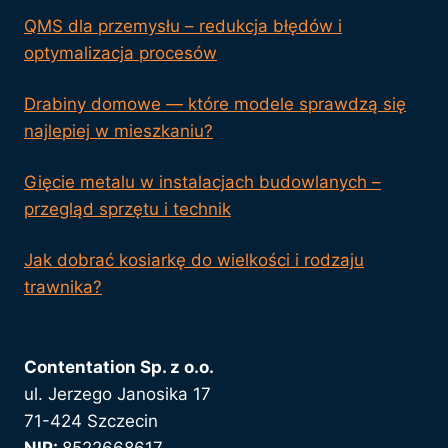
QMS dla przemysłu – redukcja błędów i
optymalizacja procesów
Drabiny domowe — które modele sprawdzą się
najlepiej w mieszkaniu?
Gięcie metalu w instalacjach budowlanych –
przegląd sprzętu i technik
Jak dobrać kosiarkę do wielkości i rodzaju
trawnika?
Contentation Sp. z o.o.
ul. Jerzego Janosika 17
71-424 Szczecin