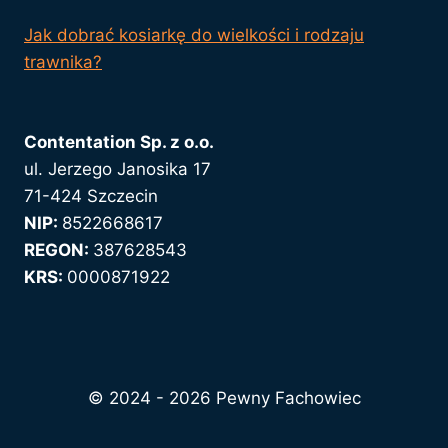
Jak dobrać kosiarkę do wielkości i rodzaju
trawnika?
Contentation Sp. z o.o.
ul. Jerzego Janosika 17
71-424 Szczecin
NIP:
8522668617
REGON:
387628543
KRS:
0000871922
© 2024 - 2026 Pewny Fachowiec