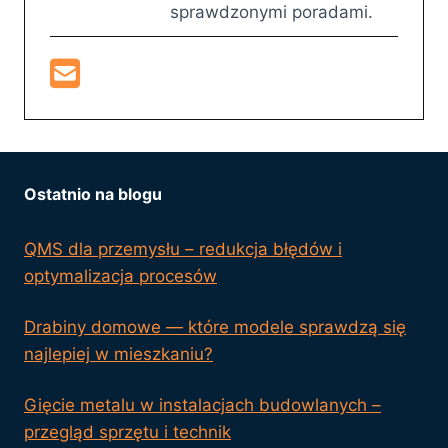
sprawdzonymi poradami.
Ostatnio na blogu
QMS dla przemysłu – redukcja błędów i
optymalizacja procesów
Drabiny domowe — które modele sprawdzą się
najlepiej w mieszkaniu?
Gięcie metalu w instalacjach budowlanych –
przegląd sprzętu i technik