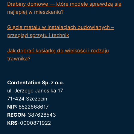
Drabiny domowe — które modele sprawdzą się
najlepiej w mieszkaniu?
Gięcie metalu w instalacjach budowlanych –
przegląd sprzętu i technik
Jak dobrać kosiarkę do wielkości i rodzaju
trawnika?
Contentation Sp. z o.o.
ul. Jerzego Janosika 17
71-424 Szczecin
NIP:
8522668617
REGON:
387628543
KRS:
0000871922