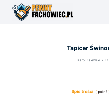
Przejdź
do
treści
Tapicer Świno
Karol Zalewski
17
Spis treści
pokaż