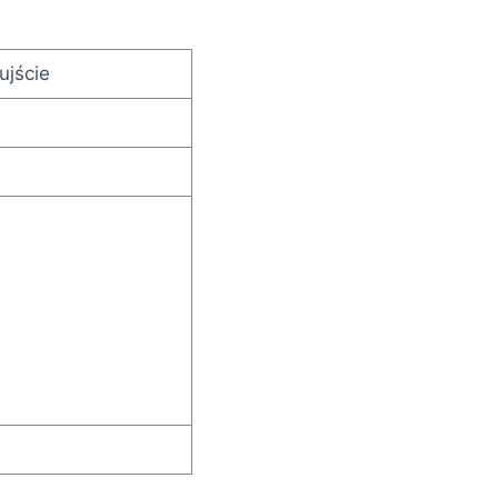
ujście
i