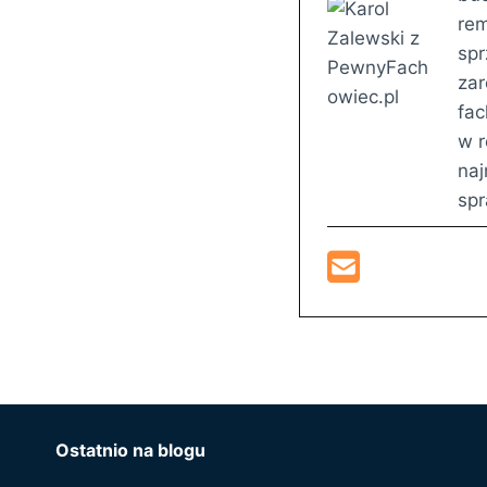
rem
spr
zar
fac
w r
naj
sp
Ostatnio na blogu