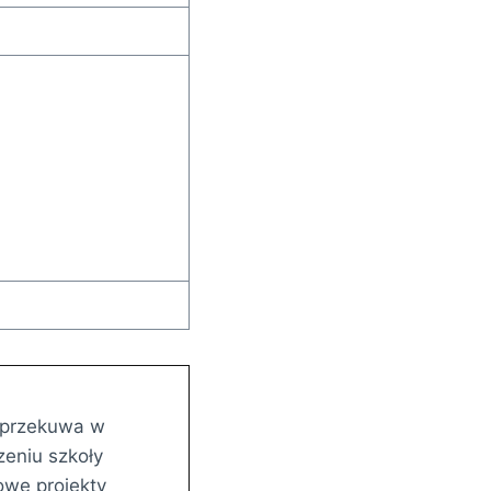
ę przekuwa w
eniu szkoły
owe projekty