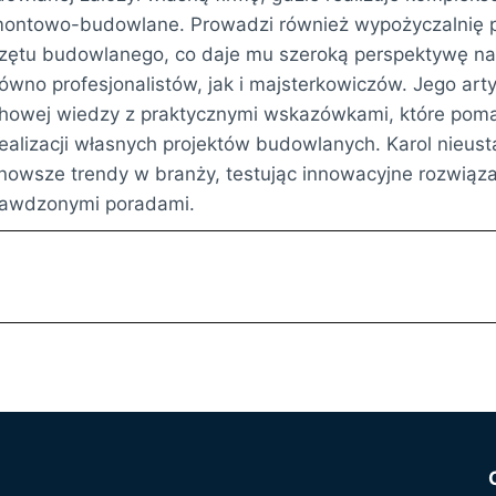
ontowo-budowlane. Prowadzi również wypożyczalnię p
zętu budowlanego, co daje mu szeroką perspektywę na
ówno profesjonalistów, jak i majsterkowiczów. Jego arty
howej wiedzy z praktycznymi wskazówkami, które poma
ealizacji własnych projektów budowlanych. Karol nieust
nowsze trendy w branży, testując innowacyjne rozwiązan
rawdzonymi poradami.