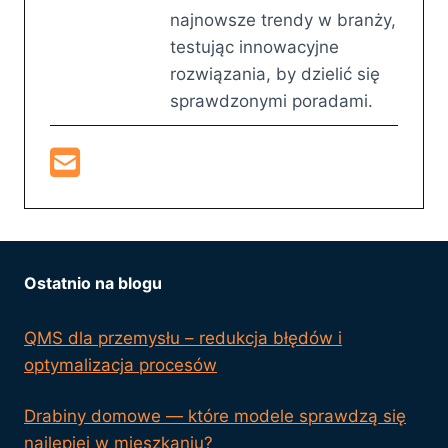
najnowsze trendy w branży,
testując innowacyjne
rozwiązania, by dzielić się
sprawdzonymi poradami.
Ostatnio na blogu
QMS dla przemysłu – redukcja błędów i
optymalizacja procesów
Drabiny domowe — które modele sprawdzą się
najlepiej w mieszkaniu?