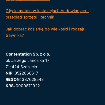
Gięcie metalu w instalacjach budowlanych –
przegląd sprzętu i technik
Jak dobrać kosiarkę do wielkości i rodzaju
trawnika?
Contentation Sp. z o.o.
ul. Jerzego Janosika 17
71-424 Szczecin
NIP:
8522668617
REGON:
387628543
KRS:
0000871922