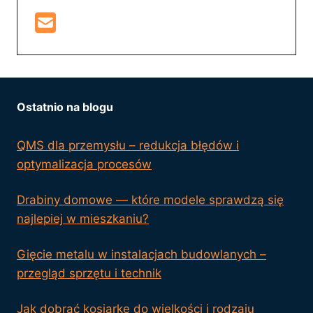
Ostatnio na blogu
QMS dla przemysłu – redukcja błędów i
optymalizacja procesów
Drabiny domowe — które modele sprawdzą się
najlepiej w mieszkaniu?
Gięcie metalu w instalacjach budowlanych –
przegląd sprzętu i technik
Jak dobrać kosiarkę do wielkości i rodzaju