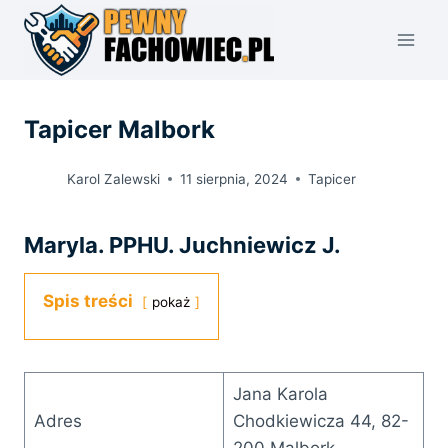
Przejdź
do
treści
Tapicer Malbork
Karol Zalewski
11 sierpnia, 2024
Tapicer
Maryla. PPHU. Juchniewicz J.
Spis treści
pokaż
Jana Karola
Adres
Chodkiewicza 44, 82-
200 Malbork