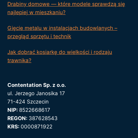
Drabiny domowe — które modele sprawdzą się
najlepiej w mieszkaniu?
Gięcie metalu w instalacjach budowlanych –
przegląd sprzętu i technik
Jak dobrać kosiarkę do wielkości i rodzaju
trawnika?
Contentation Sp. z o.o.
ul. Jerzego Janosika 17
71-424 Szczecin
NIP:
8522668617
REGON:
387628543
KRS:
0000871922