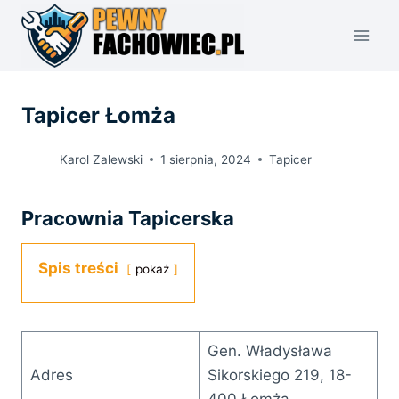
Przejdź
do
treści
Tapicer Łomża
Karol Zalewski
1 sierpnia, 2024
Tapicer
Pracownia Tapicerska
Spis treści
pokaż
Gen. Władysława
Adres
Sikorskiego 219, 18-
400 Łomża