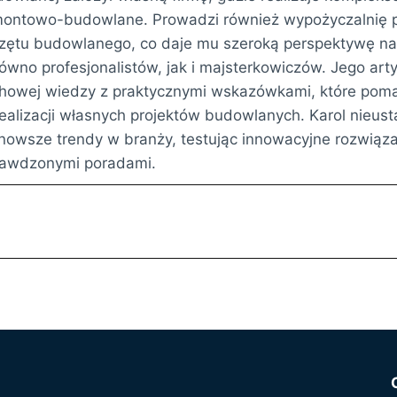
ontowo-budowlane. Prowadzi również wypożyczalnię p
zętu budowlanego, co daje mu szeroką perspektywę na
ówno profesjonalistów, jak i majsterkowiczów. Jego arty
howej wiedzy z praktycznymi wskazówkami, które poma
ealizacji własnych projektów budowlanych. Karol nieust
nowsze trendy w branży, testując innowacyjne rozwiązan
rawdzonymi poradami.