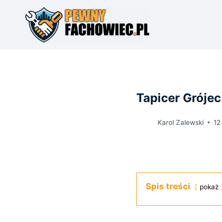
Przejdź
do
treści
Tapicer Grójec
Karol Zalewski
12
Spis treści
pokaż