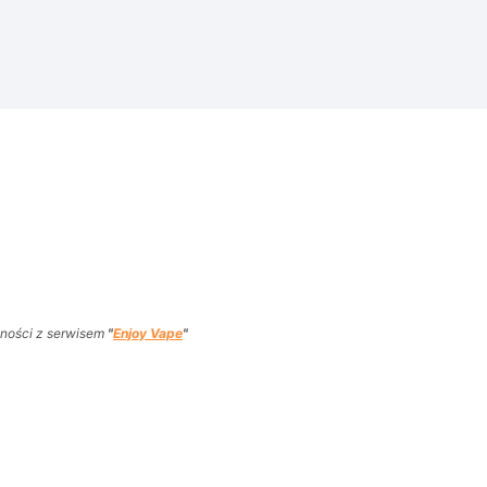
wności z serwisem
"
Enjoy Vape
"