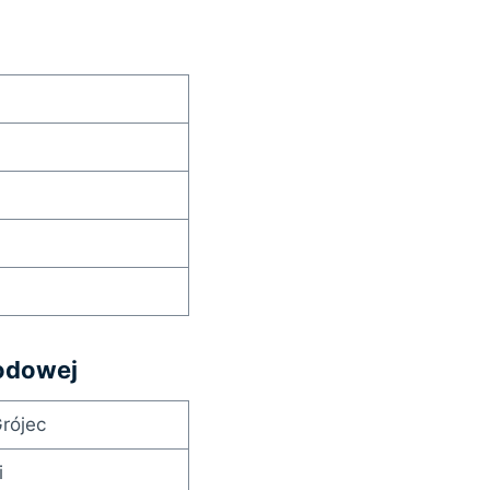
hodowej
rójec
i