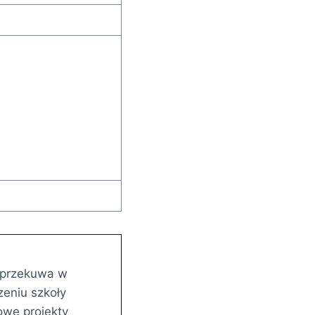
ę przekuwa w
eniu szkoły
owe projekty