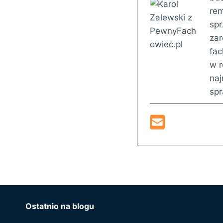
rem
spr
zar
fac
w r
naj
sp
Ostatnio na blogu