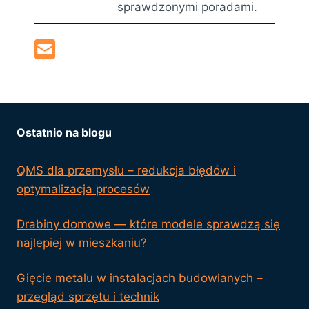
sprawdzonymi poradami.
Ostatnio na blogu
QMS dla przemysłu – redukcja błędów i
optymalizacja procesów
Drabiny domowe — które modele sprawdzą się
najlepiej w mieszkaniu?
Gięcie metalu w instalacjach budowlanych –
przegląd sprzętu i technik