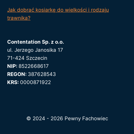
Jak dobrać kosiarkę do wielkości i rodzaju
trawnika?
Contentation Sp. z o.o.
ul. Jerzego Janosika 17
71-424 Szczecin
NIP:
8522668617
REGON:
387628543
KRS:
0000871922
© 2024 - 2026 Pewny Fachowiec