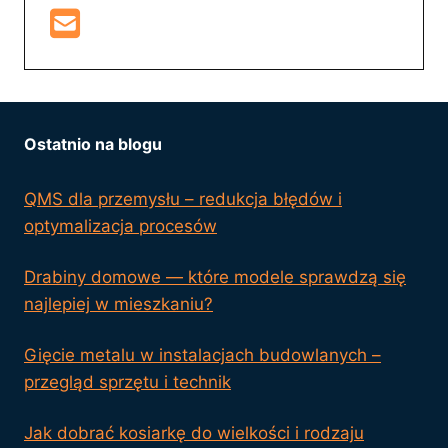
Ostatnio na blogu
QMS dla przemysłu – redukcja błędów i
optymalizacja procesów
Drabiny domowe — które modele sprawdzą się
najlepiej w mieszkaniu?
Gięcie metalu w instalacjach budowlanych –
przegląd sprzętu i technik
Jak dobrać kosiarkę do wielkości i rodzaju