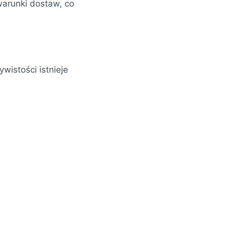
warunki dostaw, co
wistości istnieje