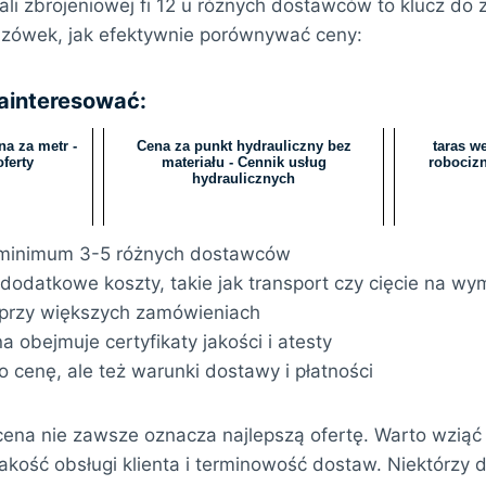
i zbrojeniowej fi 12 u różnych dostawców to klucz do z
kazówek, jak efektywnie porównywać ceny:
zainteresować:
na za metr -
Cena za punkt hydrauliczny bez
taras w
ferty
materiału - Cennik usług
robocizn
hydraulicznych
minimum 3-5 różnych dostawców
odatkowe koszty, takie jak transport czy cięcie na wy
 przy większych zamówieniach
 obejmuje certyfikaty jakości i atesty
o cenę, ale też warunki dostawy i płatności
cena nie zawsze oznacza najlepszą ofertę. Warto wzią
jakość obsługi klienta i terminowość dostaw. Niektórz