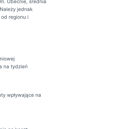
om. Obecnie, średnia
 Należy jednak
 od regionu i
eniowej
a na tydzień
enty wpływające na