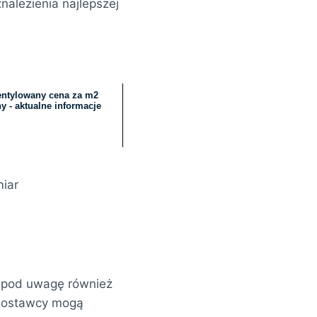
nalezienia najlepszej
entylowany cena za m2
y - aktualne informacje
miar
ć pod uwagę również
y dostawcy mogą