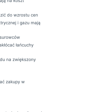
ają na koszt
ić do wzrostu cen
ktrycznej i gazu mają
 surowców
akłócać łańcuchy
du na zwiększony
wać zakupy w