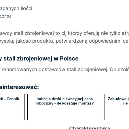
ganych ilości
portu
wcy stali zbrojeniowej to ci, którzy oferują nie tylko at
ysoką jakość produktu, potwierdzoną odpowiednimi cert
 stali zbrojeniowej w Polsce
u renomowanych dostawców stali zbrojeniowej. Do czołó
zainteresować:
b - Cennik
Imitacja deski elewacyjnej cena
Zabudowa p
robocizny - ile kosztuje montaż?
ile
Charakterystyka