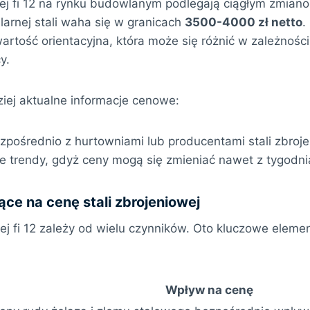
wej fi 12 na rynku budowlanym podlegają ciągłym zmian
larnej stali waha się w granicach
3500-4000 zł netto
.
wartość orientacyjna, która może się różnić w zależności
y.
iej aktualne informacje cenowe:
ezpośrednio z hurtowniami lub producentami stali zbroj
e trendy, gdyż ceny mogą się zmieniać nawet z tygodni
ce na cenę stali zbrojeniowej
wej fi 12 zależy od wielu czynników. Oto kluczowe elem
Wpływ na cenę