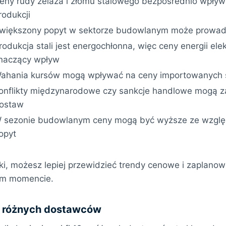
eny rudy żelaza i złomu stalowego bezpośrednio wpływ
rodukcji
większony popyt w sektorze budowlanym może prowadz
rodukcja stali jest energochłonna, więc ceny energii ele
naczący wpływ
ahania kursów mogą wpływać na ceny importowanych
onflikty międzynarodowe czy sankcje handlowe mogą z
ostaw
 sezonie budowlanym ceny mogą być wyższe ze wzglę
opyt
iki, możesz lepiej przewidzieć trendy cenowe i zaplano
nym momencie.
u różnych dostawców