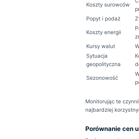
C
Koszty surowców
p
Popyt i podaż
Z
P
Koszty energii
z
Kursy walut
W
Sytuacja
K
geopolityczna
d
W
Sezonowość
p
Monitorując te czynn
najbardziej korzyst
Porównanie cen 