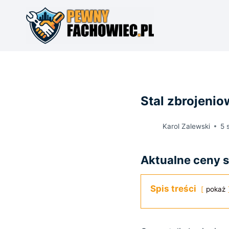
Przejdź
do
treści
Stal zbrojenio
Karol Zalewski
5 
Aktualne ceny st
Spis treści
pokaż