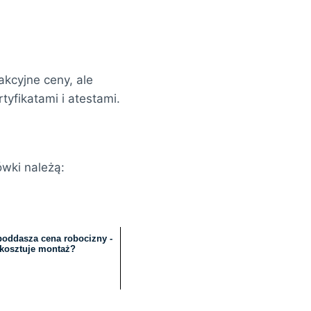
rakcyjne ceny, ale
yfikatami i atestami.
wki należą:
oddasza cena robocizny -
 kosztuje montaż?