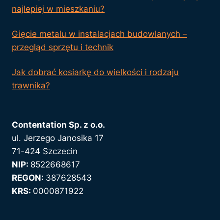
najlepiej w mieszkaniu?
Gięcie metalu w instalacjach budowlanych –
przegląd sprzętu i technik
Jak dobrać kosiarkę do wielkości i rodzaju
trawnika?
Contentation Sp. z o.o.
ul. Jerzego Janosika 17
71-424 Szczecin
NIP:
8522668617
REGON:
387628543
KRS:
0000871922