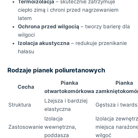
Termoizolacja
– skutecznie zatrzymuje
ciepło zimą i chroni przed nagrzewaniem
latem
Ochrona przed wilgocią
– tworzy barierę dla
wilgoci
Izolacja akustyczna
– redukuje przenikanie
hałasu
Rodzaje pianek poliuretanowych
Pianka
Pianka
Cecha
otwartokomórkowa
zamkniętokomó
Lżejsza i bardziej
Struktura
Gęstsza i twards
elastyczna
Izolacja
Izolacja zewnętr
Zastosowanie
wewnętrzna,
miejsca narażon
poddasza
wilgoć