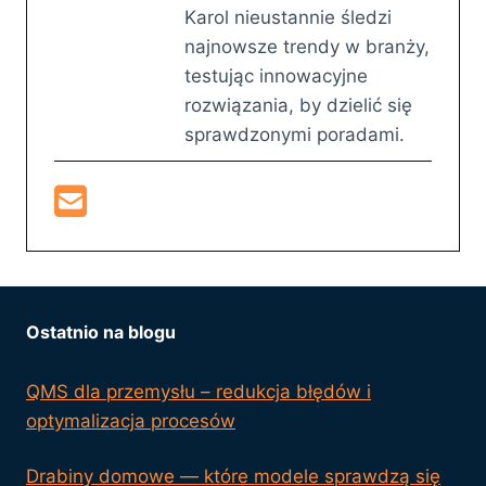
Karol nieustannie śledzi
najnowsze trendy w branży,
testując innowacyjne
rozwiązania, by dzielić się
sprawdzonymi poradami.
Ostatnio na blogu
QMS dla przemysłu – redukcja błędów i
optymalizacja procesów
Drabiny domowe — które modele sprawdzą się