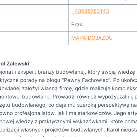
+48535783143
Brak
MAPA DOJAZDU
ol Zalewski
jonat i ekspert branży budowlanej, który swoją wiedz
ktyczne porady na blogu "Pewny Fachowiec". Po ukończ
owlanej założył własną firmę, gdzie realizuje kompleks
ontowo-budowlane. Prowadzi również wypożyczalnię p
zętu budowlanego, co daje mu szeroką perspektywę na
ówno profesjonalistów, jak i majsterkowiczów. Jego arty
howej wiedzy z praktycznymi wskazówkami, które poma
ealizacji własnych projektów budowlanych. Karol nieust