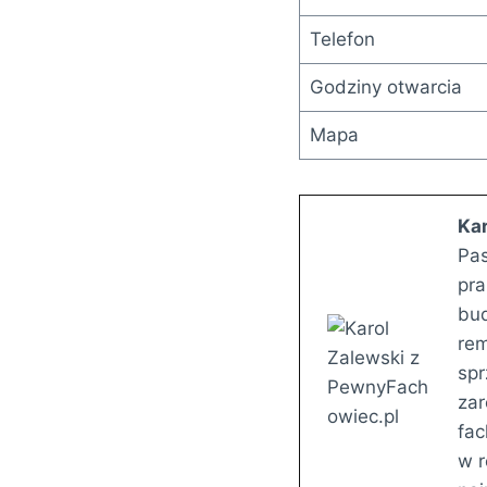
Telefon
Godziny otwarcia
Mapa
Kar
Pas
pra
bud
rem
spr
zar
fac
w r