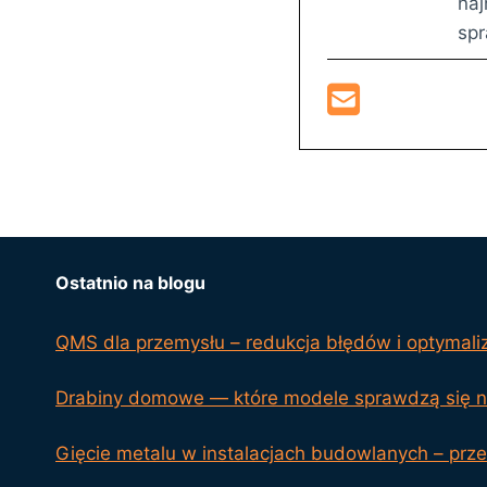
naj
sp
Ostatnio na blogu
QMS dla przemysłu – redukcja błędów i optymali
Drabiny domowe — które modele sprawdzą się na
Gięcie metalu w instalacjach budowlanych – przeg