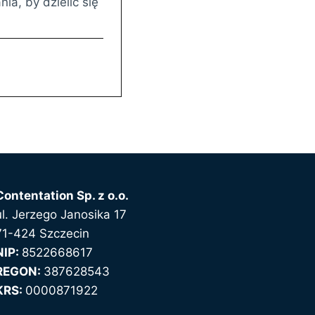
ia, by dzielić się
Contentation Sp. z o.o.
ul. Jerzego Janosika 17
71-424 Szczecin
NIP:
8522668617
REGON:
387628543
KRS:
0000871922