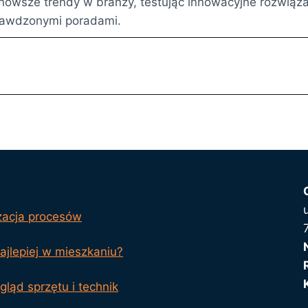
nowsze trendy w branży, testując innowacyjne rozwiązan
rawdzonymi poradami.
zacja procesów
jlepiej w mieszkaniu?
ląd sprzętu i technik