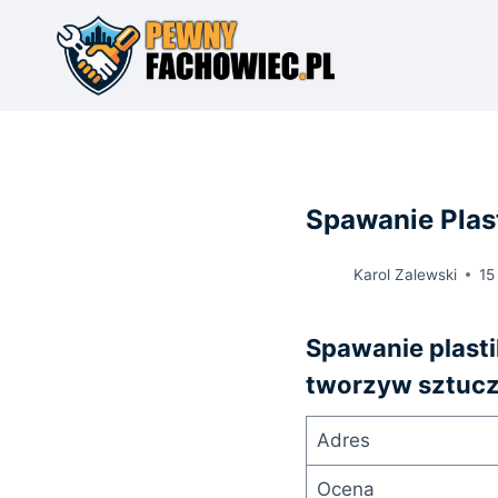
Przejdź
do
treści
Spawanie Plas
Karol Zalewski
15
Spawanie plast
tworzyw sztuczn
Adres
Ocena