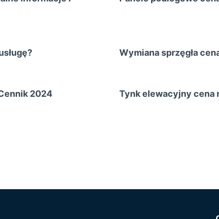
 usługę?
Wymiana sprzęgła cena 
 Cennik 2024
Tynk elewacyjny cena r
stępna
rona