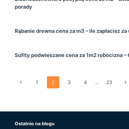
porady
Rąbanie drewna cena za m3 – ile zapłacisz za
Sufity podwieszane cena za 1m2 robocizna –
Nawigacja
Poprzednia
Na
1
2
3
4
…
23
strony
strona
st
Ostatnio na blogu