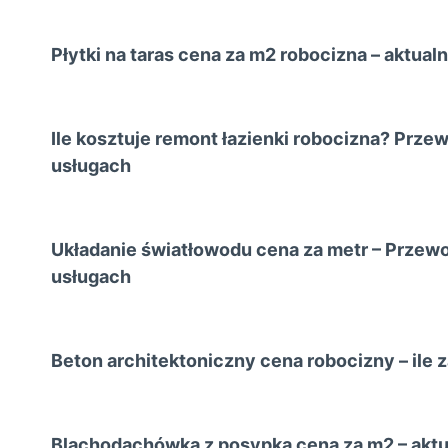
Płytki na taras cena za m2 robocizna – aktualn
Ile kosztuje remont łazienki robocizna? Prze
usługach
Układanie światłowodu cena za metr – Przewo
usługach
Beton architektoniczny cena robocizny – ile 
Blachodachówka z posypką cena za m2 – aktua