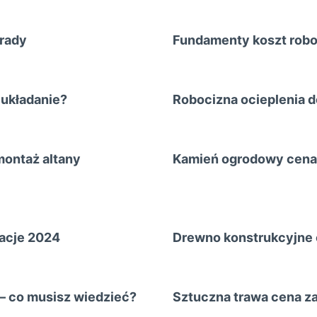
orady
Fundamenty koszt roboc
 układanie?
Robocizna ocieplenia d
montaż altany
Kamień ogrodowy cena z
macje 2024
Drewno konstrukcyjne c
– co musisz wiedzieć?
Sztuczna trawa cena za