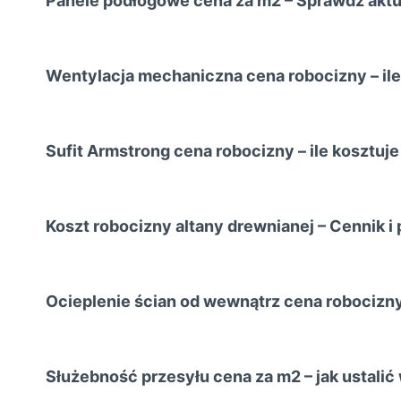
Panele podłogowe cena za m2 – Sprawdź aktua
Wentylacja mechaniczna cena robocizny – ile
Sufit Armstrong cena robocizny – ile kosztuj
Koszt robocizny altany drewnianej – Cennik i
Ocieplenie ścian od wewnątrz cena robocizny 
Służebność przesyłu cena za m2 – jak ustali