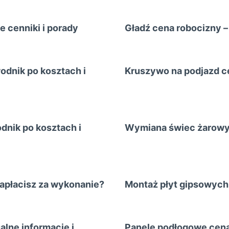
e cenniki i porady
Gładź cena robocizny –
wodnik po kosztach i
Kruszywo na podjazd ce
dnik po kosztach i
Wymiana świec żarowyc
zapłacisz za wykonanie?
Montaż płyt gipsowych 
lne informacje i
Panele podłogowe cena