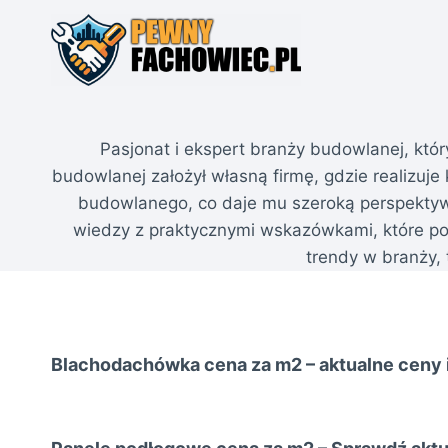
Przejdź
do
treści
Pasjonat i ekspert branży budowlanej, kt
budowlanej założył własną firmę, gdzie realizu
budowlanego, co daje mu szeroką perspektywę
wiedzy z praktycznymi wskazówkami, które pom
trendy w branży, 
Blachodachówka cena za m2 – aktualne ceny 