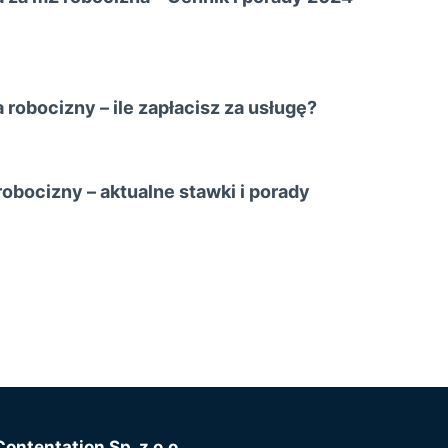
robocizny – ile zapłacisz za usługę?
obocizny – aktualne stawki i porady
Contentation Sp. z o.o.