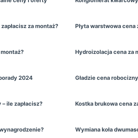
lne ceny i oferty
Konglomerat kwarcowy 
 zapłacisz za montaż?
Płyta warstwowa cena z
e montaż?
Hydroizolacja cena za m
 porady 2024
Gładzie cena robocizny
– ile zapłacisz?
Kostka brukowa cena za
ć wynagrodzenie?
Wymiana koła dwumasow