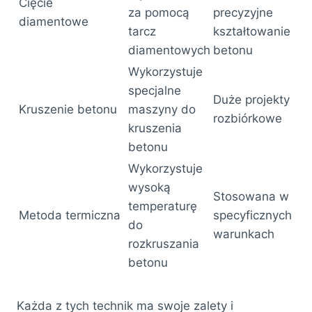
Cięcie
za pomocą
precyzyjne
diamentowe
tarcz
kształtowanie
diamentowych
betonu
Wykorzystuje
specjalne
Duże projekty
Kruszenie betonu
maszyny do
rozbiórkowe
kruszenia
betonu
Wykorzystuje
wysoką
Stosowana w
temperaturę
Metoda termiczna
specyficznych
do
warunkach
rozkruszania
betonu
Każda z tych technik ma swoje zalety i