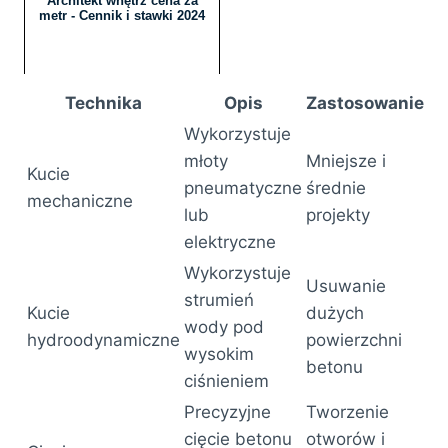
Architekt wnętrz cena za
metr - Cennik i stawki 2024
Technika
Opis
Zastosowanie
Wykorzystuje
młoty
Mniejsze i
Kucie
pneumatyczne
średnie
mechaniczne
lub
projekty
elektryczne
Wykorzystuje
Usuwanie
strumień
Kucie
dużych
wody pod
hydroodynamiczne
powierzchni
wysokim
betonu
ciśnieniem
Precyzyjne
Tworzenie
cięcie betonu
otworów i