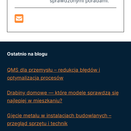
sprawdzonymi poradami.
Ostatnio na blogu
QMS dla przemysłu – redukcja błędów i
optymalizacja procesów
Drabiny domowe — które modele sprawdzą się
najlepiej w mieszkaniu?
Gięcie metalu w instalacjach budowlanych –
przegląd sprzętu i technik