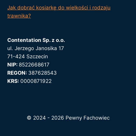
Jak dobrać kosiarkę do wielkości i rodzaju
trawnika?
Contentation Sp. z o.o.
ul. Jerzego Janosika 17
71-424 Szczecin
NIP:
8522668617
REGON:
387628543
KRS:
0000871922
© 2024 - 2026 Pewny Fachowiec