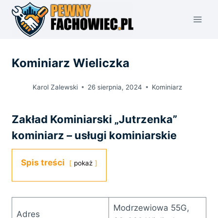
Przejdź
do
treści
Kominiarz Wieliczka
Karol Zalewski
26 sierpnia, 2024
Kominiarz
Zakład Kominiarski „Jutrzenka”
kominiarz – usługi kominiarskie
Spis treści
pokaż
Modrzewiowa 55G,
Adres