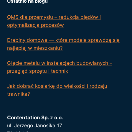
Ostatnio na blogu
QMS dla przemysłu – redukcja błędów i
optymalizacja procesów
Drabiny domowe — które modele sprawdzą się
najlepiej w mieszkaniu?
Gięcie metalu w instalacjach budowlanych –
przegląd sprzętu i technik
Jak dobrać kosiarkę do wielkości i rodzaju
trawnika?
Contentation Sp. z o.o.
ul. Jerzego Janosika 17