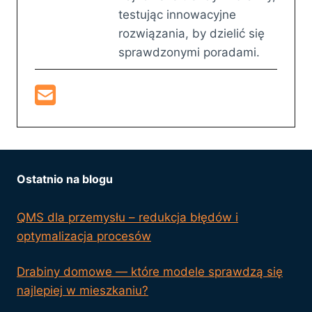
testując innowacyjne
rozwiązania, by dzielić się
sprawdzonymi poradami.
Ostatnio na blogu
QMS dla przemysłu – redukcja błędów i
optymalizacja procesów
Drabiny domowe — które modele sprawdzą się
najlepiej w mieszkaniu?