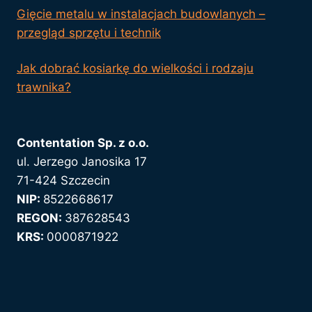
Gięcie metalu w instalacjach budowlanych –
przegląd sprzętu i technik
Jak dobrać kosiarkę do wielkości i rodzaju
trawnika?
Contentation Sp. z o.o.
ul. Jerzego Janosika 17
71-424 Szczecin
NIP:
8522668617
REGON:
387628543
KRS:
0000871922