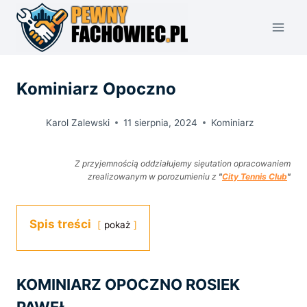
Przejdź
do
treści
Kominiarz Opoczno
Karol Zalewski
11 sierpnia, 2024
Kominiarz
Z przyjemnością oddziałujemy sięutation opracowaniem
zrealizowanym w porozumieniu z
"
City Tennis Club
"
Spis treści
pokaż
KOMINIARZ OPOCZNO ROSIEK
PAWEŁ