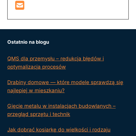
Ostatnio na blogu
QMS dla przemysłu – redukcja błędów i
optymalizacja procesów
Drabiny domowe — które modele sprawdzą się
najlepiej w mieszkaniu?
Gięcie metalu w instalacjach budowlanych –
przegląd sprzętu i technik
Jak dobrać kosiarkę do wielkości i rodzaju