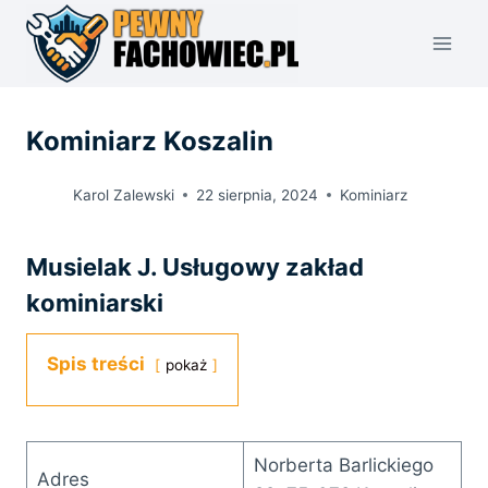
Przejdź
do
treści
Kominiarz Koszalin
Karol Zalewski
22 sierpnia, 2024
Kominiarz
Musielak J. Usługowy zakład
kominiarski
Spis treści
pokaż
Norberta Barlickiego
Adres