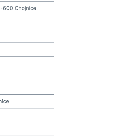
-600 Chojnice
e
nice