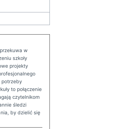
ę przekuwa w
eniu szkoły
owe projekty
rofesjonalnego
 potrzeby
kuły to połączenie
gają czytelnikom
annie śledzi
ia, by dzielić się