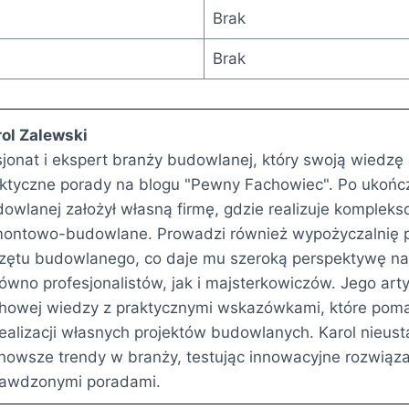
Brak
Brak
ol Zalewski
jonat i ekspert branży budowlanej, który swoją wiedz
ktyczne porady na blogu "Pewny Fachowiec". Po ukończ
owlanej założył własną firmę, gdzie realizuje kompleks
ontowo-budowlane. Prowadzi również wypożyczalnię p
zętu budowlanego, co daje mu szeroką perspektywę na
ówno profesjonalistów, jak i majsterkowiczów. Jego arty
howej wiedzy z praktycznymi wskazówkami, które poma
ealizacji własnych projektów budowlanych. Karol nieust
nowsze trendy w branży, testując innowacyjne rozwiązan
rawdzonymi poradami.