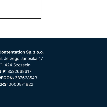
Contentation Sp. z o.o.
ul. Jerzego Janosika 17
71-424 Szczecin
NIP:
8522668617
REGON:
387628543
KRS:
0000871922