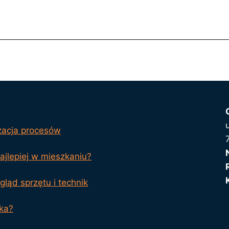
zacja procesów
jlepiej w mieszkaniu?
ląd sprzętu i technik
ika?