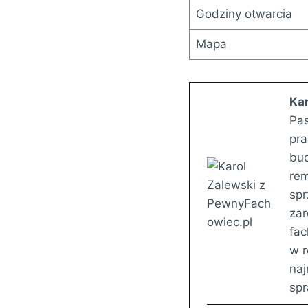
Godziny otwarcia
Mapa
Kar
Pas
pra
bud
rem
spr
zar
fac
w r
naj
sp