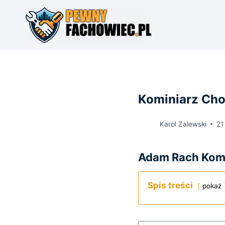
Przejdź
do
treści
Kominiarz Cho
Karol Zalewski
21
Adam Rach Komin
Spis treści
pokaż