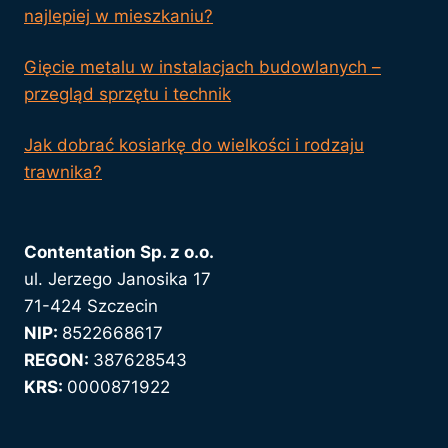
najlepiej w mieszkaniu?
Gięcie metalu w instalacjach budowlanych –
przegląd sprzętu i technik
Jak dobrać kosiarkę do wielkości i rodzaju
trawnika?
Contentation Sp. z o.o.
ul. Jerzego Janosika 17
71-424 Szczecin
NIP:
8522668617
REGON:
387628543
KRS:
0000871922