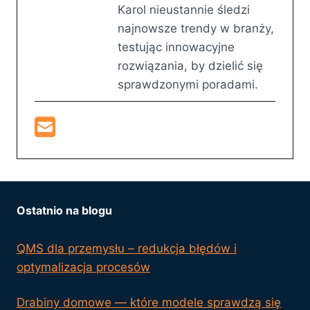
Karol nieustannie śledzi
najnowsze trendy w branży,
testując innowacyjne
rozwiązania, by dzielić się
sprawdzonymi poradami.
Ostatnio na blogu
QMS dla przemysłu – redukcja błędów i
optymalizacja procesów
Drabiny domowe — które modele sprawdzą się