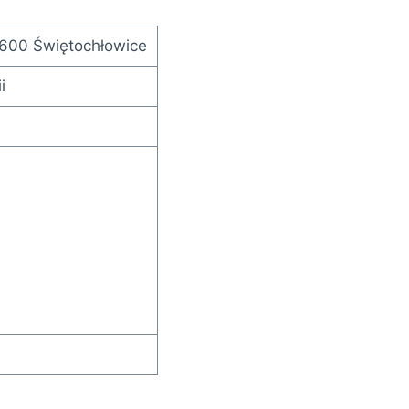
-600 Świętochłowice
i