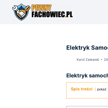
Przejdź
do
treści
Elektryk Sam
Karol Zalewski
24
Elektryk samoc
Spis treści
pokaż