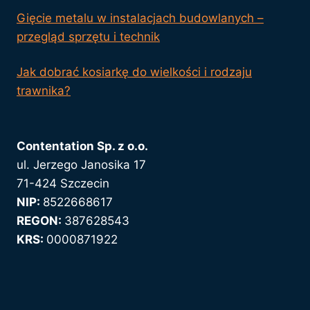
Gięcie metalu w instalacjach budowlanych –
przegląd sprzętu i technik
Jak dobrać kosiarkę do wielkości i rodzaju
trawnika?
Contentation Sp. z o.o.
ul. Jerzego Janosika 17
71-424 Szczecin
NIP:
8522668617
REGON:
387628543
KRS:
0000871922