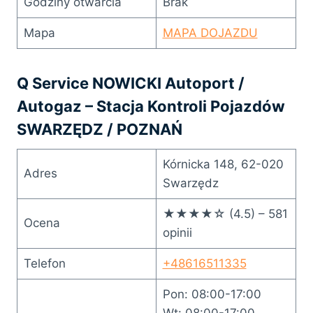
Godziny otwarcia
Brak
Mapa
MAPA DOJAZDU
Q Service NOWICKI Autoport /
Autogaz – Stacja Kontroli Pojazdów
SWARZĘDZ / POZNAŃ
Kórnicka 148, 62-020
Adres
Swarzędz
★★★★☆ (4.5) – 581
Ocena
opinii
Telefon
+48616511335
Pon: 08:00-17:00
Wt: 08:00-17:00