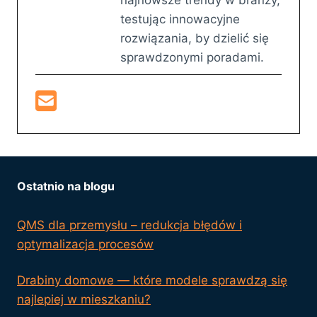
testując innowacyjne
rozwiązania, by dzielić się
sprawdzonymi poradami.
Ostatnio na blogu
QMS dla przemysłu – redukcja błędów i
optymalizacja procesów
Drabiny domowe — które modele sprawdzą się
najlepiej w mieszkaniu?