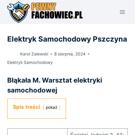
Przejdź
do
treści
Elektryk Samochodowy Pszczyna
Karol Zalewski
8 sierpnia, 2024
Elektryk Samochodowy
Błąkała M. Warsztat elektryki
samochodowej
Spis treści
pokaż
Świętej Jadwigi 3, 43-