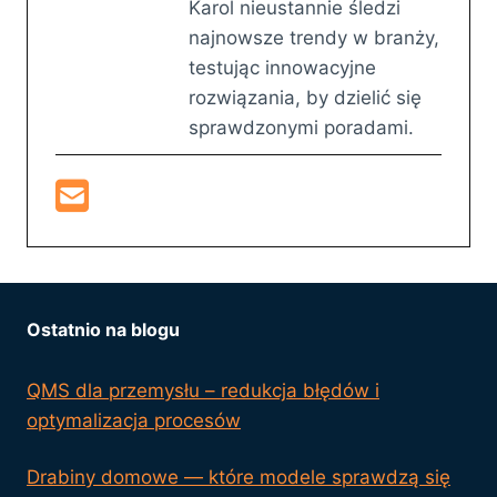
Karol nieustannie śledzi
najnowsze trendy w branży,
testując innowacyjne
rozwiązania, by dzielić się
sprawdzonymi poradami.
Ostatnio na blogu
QMS dla przemysłu – redukcja błędów i
optymalizacja procesów
Drabiny domowe — które modele sprawdzą się