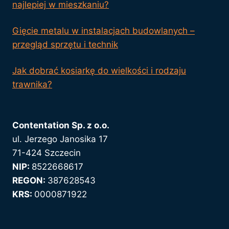
najlepiej w mieszkaniu?
Gięcie metalu w instalacjach budowlanych –
przegląd sprzętu i technik
Jak dobrać kosiarkę do wielkości i rodzaju
trawnika?
Contentation Sp. z o.o.
ul. Jerzego Janosika 17
71-424 Szczecin
NIP:
8522668617
REGON:
387628543
KRS:
0000871922