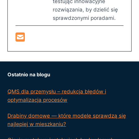
testując innowacyjne
rozwiązania, by dzielić się
sprawdzonymi poradami.
Ostatnio na blogu
QMS dla przemysłu – redukcja błędów i
optymalizacja procesów
Drabiny domowe — które modele sprawdzą się
najlepiej w mieszkaniu?