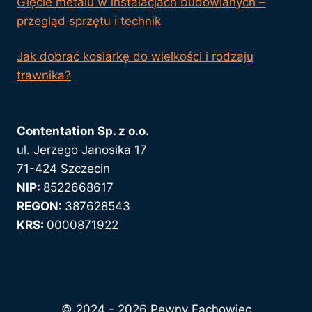
Gięcie metalu w instalacjach budowlanych –
przegląd sprzętu i technik
Jak dobrać kosiarkę do wielkości i rodzaju
trawnika?
Contentation Sp. z o.o.
ul. Jerzego Janosika 17
71-424 Szczecin
NIP:
8522668617
REGON:
387628543
KRS:
0000871922
© 2024 - 2026 Pewny Fachowiec