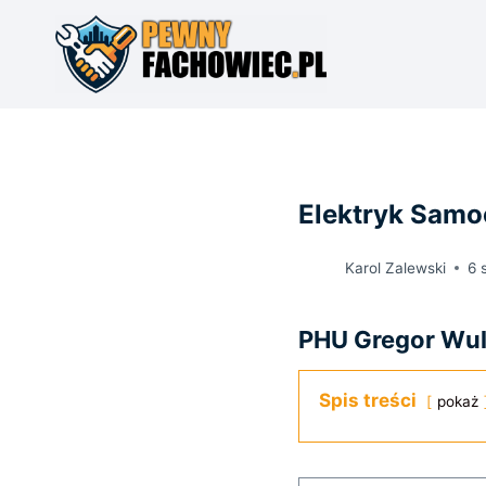
Przejdź
do
treści
Elektryk Sam
Karol Zalewski
6 
PHU Gregor Wul
Spis treści
pokaż