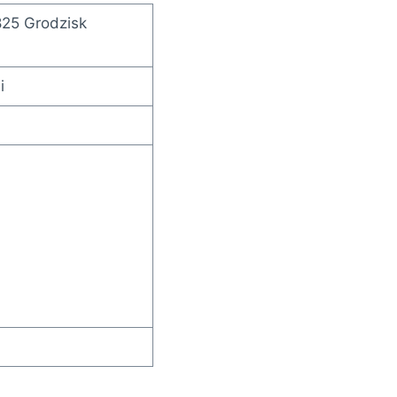
825 Grodzisk
i