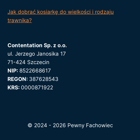
Jak dobrać kosiarkę do wielkości i rodzaju
trawnika?
Contentation Sp. z o.o.
ul. Jerzego Janosika 17
71-424 Szczecin
NIP:
8522668617
REGON:
387628543
KRS:
0000871922
© 2024 - 2026 Pewny Fachowiec