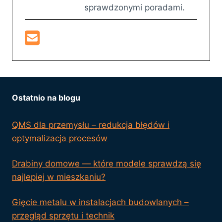
sprawdzonymi poradami.
Ostatnio na blogu
QMS dla przemysłu – redukcja błędów i
optymalizacja procesów
Drabiny domowe — które modele sprawdzą się
najlepiej w mieszkaniu?
Gięcie metalu w instalacjach budowlanych –
przegląd sprzętu i technik