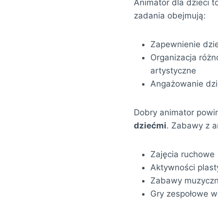
Animator dla dzieci t
zadania obejmują:
Zapewnienie dzi
Organizacja różn
artystyczne
Angażowanie dzie
Dobry animator powi
dziećmi
. Zabawy z a
Zajęcia ruchowe
Aktywności plas
Zabawy muzycz
Gry zespołowe ws