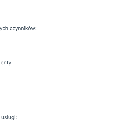
wych czynników:
menty
 usługi: