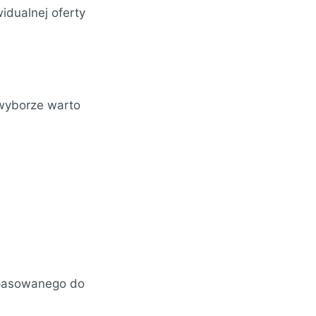
idualnej oferty
 wyborze warto
opasowanego do