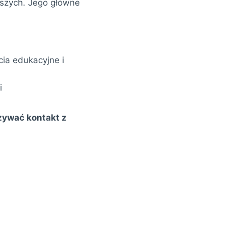
odszych. Jego główne
cia edukacyjne i
i
zywać kontakt z