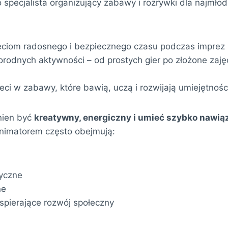
o specjalista organizujący zabawy i rozrywki dla najmł
eciom radosnego i bezpiecznego czasu podczas imprez
orodnych aktywności – od prostych gier po złożone zaję
ci w zabawy, które bawią, uczą i rozwijają umiejętnośc
nien być
kreatywny, energiczny i umieć szybko nawią
nimatorem często obejmują:
tyczne
ne
pierające rozwój społeczny