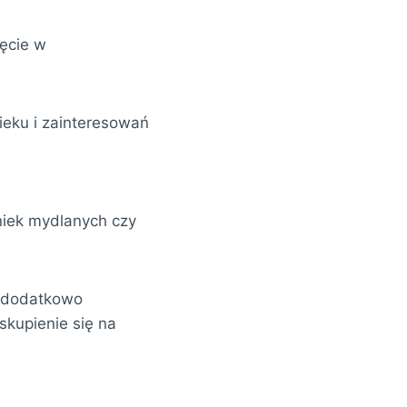
jęcie w
eku i zainteresowań
iek mydlanych czy
o dodatkowo
skupienie się na