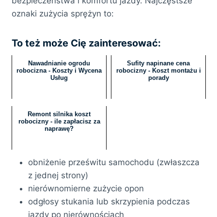
bezpieczeństwa i komfortu jazdy. Najczęstsze
oznaki zużycia sprężyn to:
To też może Cię zainteresować:
Nawadnianie ogrodu
Sufity napinane cena
robocizna - Koszty i Wycena
robocizny - Koszt montażu i
Usług
porady
Remont silnika koszt
robocizny - ile zapłacisz za
naprawę?
obniżenie prześwitu samochodu (zwłaszcza
z jednej strony)
nierównomierne zużycie opon
odgłosy stukania lub skrzypienia podczas
jazdy po nierównościach