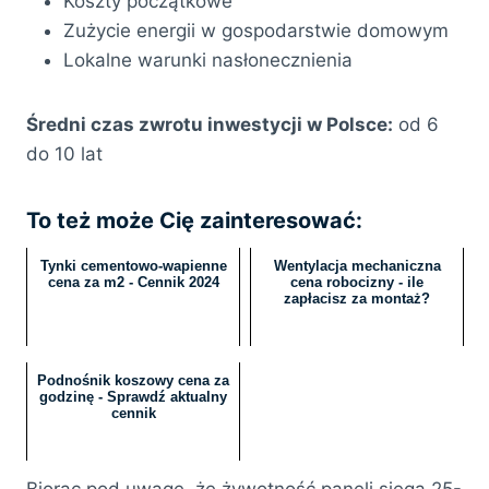
Koszty początkowe
Zużycie energii w gospodarstwie domowym
Lokalne warunki nasłonecznienia
Średni czas zwrotu inwestycji w Polsce:
od 6
do 10 lat
To też może Cię zainteresować:
Tynki cementowo-wapienne
Wentylacja mechaniczna
cena za m2 - Cennik 2024
cena robocizny - ile
zapłacisz za montaż?
Podnośnik koszowy cena za
godzinę - Sprawdź aktualny
cennik
Biorąc pod uwagę, że żywotność paneli sięga 25-