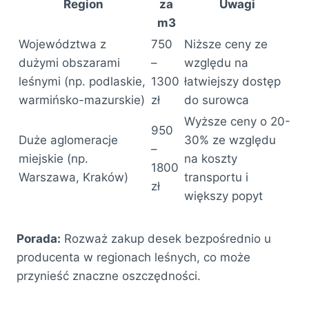
Region
za
Uwagi
m3
Województwa z
750
Niższe ceny ze
dużymi obszarami
–
względu na
leśnymi (np. podlaskie,
1300
łatwiejszy dostęp
warmińsko-mazurskie)
zł
do surowca
Wyższe ceny o 20-
950
Duże aglomeracje
30% ze względu
–
miejskie (np.
na koszty
1800
Warszawa, Kraków)
transportu i
zł
większy popyt
Porada:
Rozważ zakup desek bezpośrednio u
producenta w regionach leśnych, co może
przynieść znaczne oszczędności.