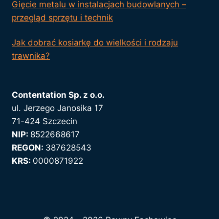
Gięcie metalu w instalacjach budowlanych –
przegląd sprzętu i technik
Jak dobrać kosiarkę do wielkości i rodzaju
trawnika?
Contentation Sp. z o.o.
ul. Jerzego Janosika 17
71-424 Szczecin
NIP:
8522668617
REGON:
387628543
KRS:
0000871922