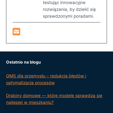
testując innowacyjne
rozwiązania, by dzielić się
sprawdzonymi poradami.
Ostatnio na blogu
QMS dla przemysłu – redukcja błędów i
optymalizacja procesów
Drabiny domowe — które modele sprawdzą się
najlepiej w mieszkaniu?