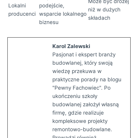
Może być drożej
Lokalni
podejście,
niż w dużych
producenci
wsparcie lokalnego
składach
biznesu
Karol Zalewski
Pasjonat i ekspert branży
budowlanej, który swoją
wiedzę przekuwa w
praktyczne porady na blogu
"Pewny Fachowiec". Po
ukończeniu szkoły
budowlanej założył własną
firmę, gdzie realizuje
kompleksowe projekty
remontowo-budowlane.
Prowadzi również